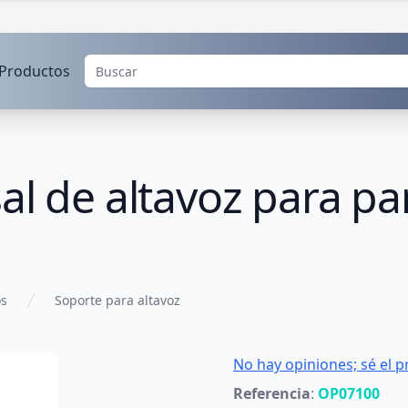
Productos
al de altavoz para pa
os
Soporte para altavoz
No hay opiniones; sé el p
Referencia
:
OP07100