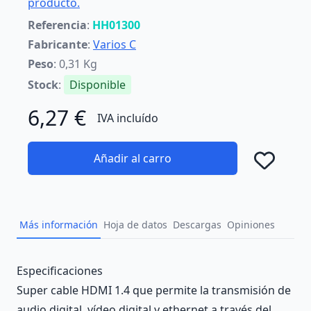
producto.
Referencia
:
HH01300
Fabricante
:
Varios C
Peso
: 0,31 Kg
Stock
:
Disponible
6,27 €
IVA incluído
Añadir al carro
Añad
Más información
Hoja de datos
Descargas
Opiniones
Description
Especificaciones
Super cable HDMI 1.4 que permite la transmisión de
audio digital, vídeo digital y ethernet a través del