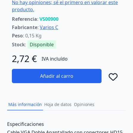
No hay opiniones; sé el primero en valorar este
producto.
Referencia
:
VS00900
Fabricante
:
Varios C
Peso
: 0,15 Kg
Stock
:
Disponible
2,72 €
IVA incluído
Añadir al carro
Añad
Más información
Hoja de datos
Opiniones
Description
Especificaciones
Cable VGA Doble Apantallado con conectores HD15