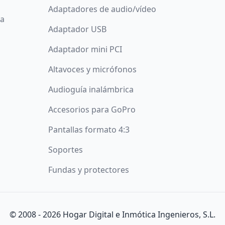
Adaptadores de audio/vídeo
da
Adaptador USB
Adaptador mini PCI
Altavoces y micrófonos
Audioguía inalámbrica
Accesorios para GoPro
Pantallas formato 4:3
Soportes
Fundas y protectores
íticos y publicitarios. Puede aceptar todas las cookies puls
© 2008 -
2026
Hogar Digital e Inmótica Ingenieros, S.L.
más y configurarlas pulsando el botón
Configurar
.