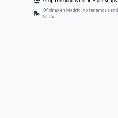
Grupo de tiendas online Hiper Shops
Oficinas en Madrid: no tenemos tien
física.
Utilizamos cookies propias y de terceros con fines anal
Aceptar
, denegarlas todas pulsando
Denegar
o saber 