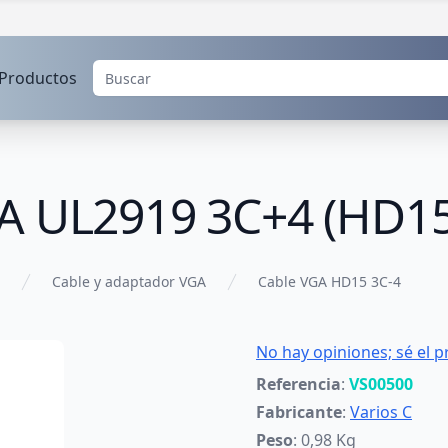
Productos
GA UL2919 3C+4 (HD1
Cable y adaptador VGA
Cable VGA HD15 3C-4
No hay opiniones; sé el p
Referencia
:
VS00500
Fabricante
:
Varios C
Peso
: 0,98 Kg