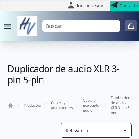
Iniciar sesión
Contacto
Duplicador de audio XLR 3-
pin 5-pin
Duplicador
Cable y
Cables y
de audio
Productos
adaptador
adaptadores
XLR 3-pin 5-
audio
Home
pin